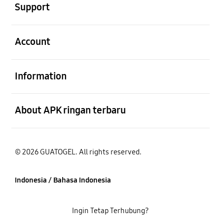
Support
Buka
Account
Buka
Information
Buka
About APK ringan terbaru
© 2026 GUATOGEL. All rights reserved.
Indonesia / Bahasa Indonesia
Ingin Tetap Terhubung?