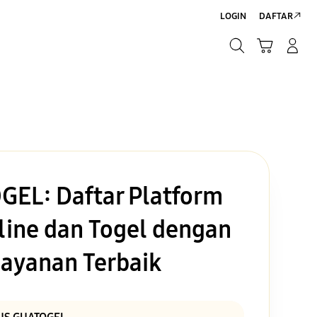
LOGIN
DAFTAR
Cari
Troli
Login/Sign-Up
Cari
EL: Daftar Platform
line dan Togel dengan
ayanan Terbaik