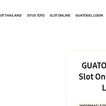
LOT THAILAND
SITUS TOTO
SLOT ONLINE
GUATOGEL LOGIN
GUATOG
Slot On
L