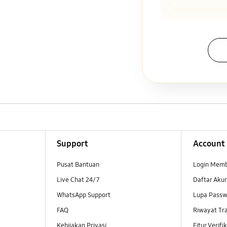
Support
Account
Pusat Bantuan
Login Mem
Live Chat 24/7
Daftar Aku
WhatsApp Support
Lupa Passw
FAQ
Riwayat Tr
Kebijakan Privasi
Fitur Verifi