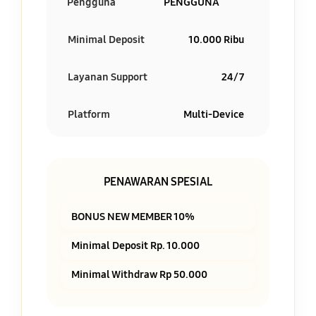
Pengguna
PENGGUNA
Minimal Deposit
10.000 Ribu
Layanan Support
24/7
Platform
Multi-Device
PENAWARAN SPESIAL
BONUS NEW MEMBER 10%
Minimal Deposit Rp. 10.000
Minimal Withdraw Rp 50.000