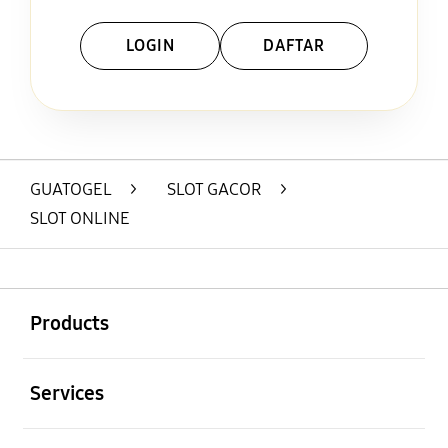
LOGIN
DAFTAR
Layer Popup Close
GUATOGEL
>
SLOT GACOR
>
SLOT ONLINE
Buka
Footer Navigation
Products
Buka
Services
Buka