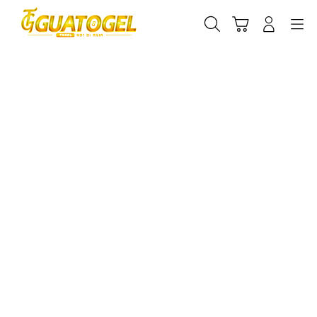
Skip
to
Cari
Troli
Login
Navigation
content