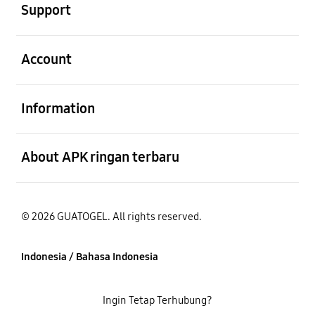
Support
Buka
Account
Buka
Information
Buka
About APK ringan terbaru
© 2026 GUATOGEL. All rights reserved.
Indonesia / Bahasa Indonesia
Ingin Tetap Terhubung?